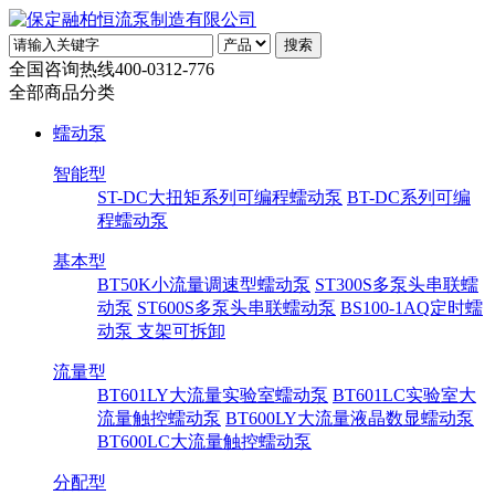
全国咨询热线
400-0312-776
全部商品分类
蠕动泵
智能型
ST-DC大扭矩系列可编程蠕动泵
BT-DC系列可编
程蠕动泵
基本型
BT50K小流量调速型蠕动泵
ST300S多泵头串联蠕
动泵
ST600S多泵头串联蠕动泵
BS100-1AQ定时蠕
动泵 支架可拆卸
流量型
BT601LY大流量实验室蠕动泵
BT601LC实验室大
流量触控蠕动泵
BT600LY大流量液晶数显蠕动泵
BT600LC大流量触控蠕动泵
分配型