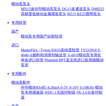
蠕动泵泵头
MN15迷你型蠕动泵泵头
DG15多通道泵头
DMD25
高精度低脉动金属灌装泵头
BZ15 BZ25透明泵头
专用软管
国产
蠕动泵专用国产硅胶软管
进口
MasterFlex / Tygon 95635高纯度软管
TYGON® F-
4040-A燃料和润滑剂输送管
A-60-F蠕动泵专用长
寿命进口软管
Pharmed BPT圣戈班进口医用级蠕动
泵管
专用配件
蠕动泵配件
外控模块RS485 4-20mA 0-5V 0-10V 0-10KHz
蠕动
泵专用调速器
WDC-1无线控制器
FK-1A分装控制
器