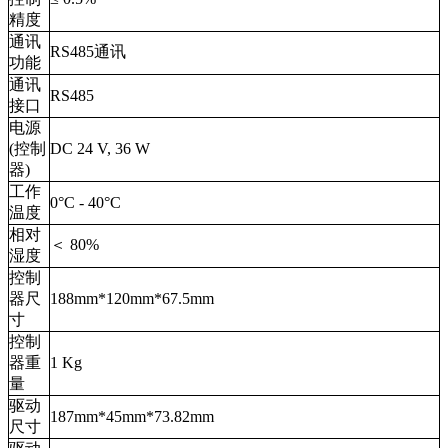
精度
通讯
RS485通讯
功能
通讯
RS485
接口
电源
(控制
DC 24 V, 36 W
器)
工作
0°C - 40°C
温度
相对
＜ 80%
湿度
控制
器尺
188mm*120mm*67.5mm
寸
控制
器重
1 Kg
量
驱动
187mm*45mm*73.82mm
尺寸