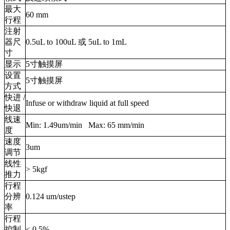
最大
60 mm
行程
注射
器尺
0.5uL to 100uL 或 5uL to 1mL
寸
显示
5寸触摸屏
设置
5寸触摸屏
方式
快进 /
Infuse or withdraw liquid at full speed
快退
线速
Min: 1.49um/min Max: 65 mm/min
度
速度
3um
调节
线性
> 5kgf
推力
行程
分辨
0.124 um/ustep
率
行程
控制
≤ 0.5%