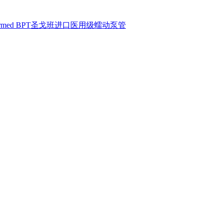
armed BPT圣戈班进口医用级蠕动泵管