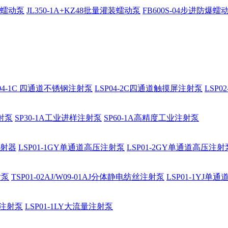
防爆蠕动泵
JL350-1A+KZ48批量灌装蠕动泵
FB600S-04步进防爆蠕
P04-1C 四通道不锈钢注射泵
LSP04-2C四通道触摸屏注射泵
LSP
注射泵
SP30-1A工业进样注射泵
SP60-1A高精度工业注射泵
注射器
LSP01-1GY单通道高压注射泵
LSP01-2GY单通道高压注射
射泵
TSP01-02AJ/W09-01AJ分体静电纺丝注射泵
LSP01-1YJ
通道注射泵
LSP01-1LY大流量注射泵