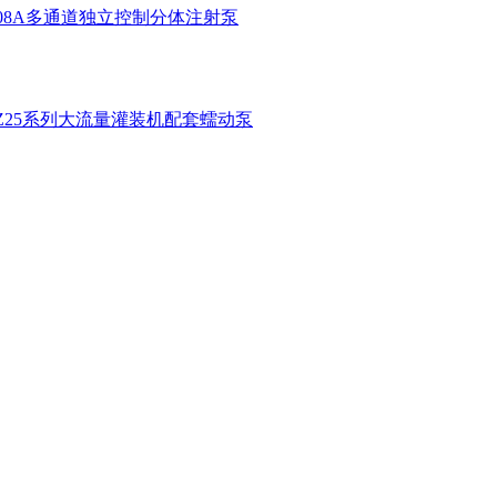
1-08A多通道独立控制分体注射泵
KZ25系列大流量灌装机配套蠕动泵