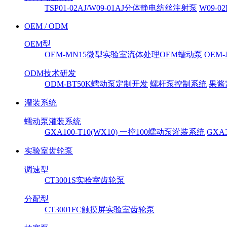
TSP01-02AJ/W09-01AJ分体静电纺丝注射泵
W09-
OEM / ODM
OEM型
OEM-MN15微型实验室流体处理OEM蠕动泵
OEM
ODM技术研发
ODM-BT50K蠕动泵定制开发
螺杆泵控制系统
果酱
灌装系统
蠕动泵灌装系统
GXA100-T10(WX10) 一控100蠕动泵灌装系统
GXA
实验室齿轮泵
调速型
CT3001S实验室齿轮泵
分配型
CT3001FC触摸屏实验室齿轮泵