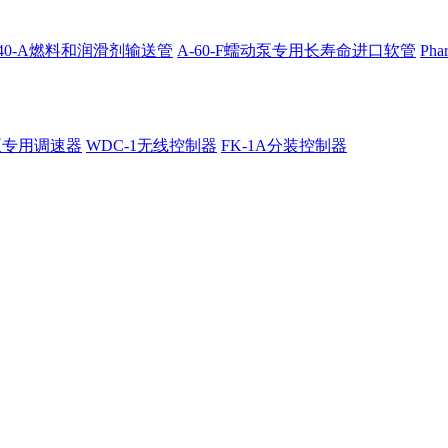
4040-A燃料和润滑剂输送管
A-60-F蠕动泵专用长寿命进口软管
Ph
泵专用调速器
WDC-1无线控制器
FK-1A分装控制器