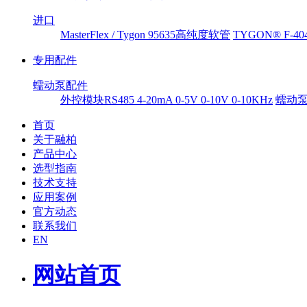
进口
MasterFlex / Tygon 95635高纯度软管
TYGON® F-
专用配件
蠕动泵配件
外控模块RS485 4-20mA 0-5V 0-10V 0-10KHz
蠕动
首页
关于融柏
产品中心
选型指南
技术支持
应用案例
官方动态
联系我们
EN
网站首页