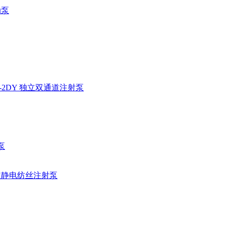
动泵
02-2DY 独立双通道注射泵
泵
单通道静电纺丝注射泵