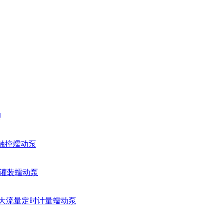
卸
量触控蠕动泵
智能灌装蠕动泵
工业大流量定时计量蠕动泵