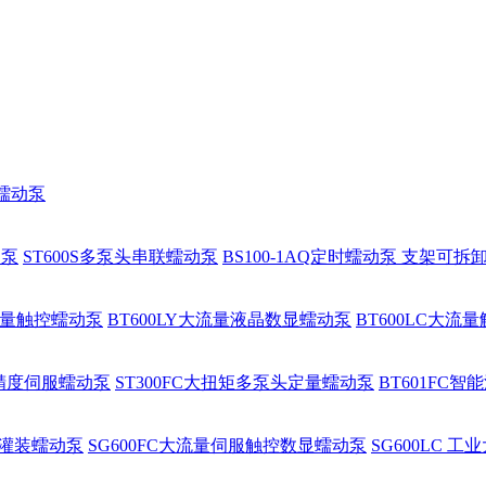
程蠕动泵
动泵
ST600S多泵头串联蠕动泵
BS100-1AQ定时蠕动泵 支架可拆
大流量触控蠕动泵
BT600LY大流量液晶数显蠕动泵
BT600LC大流
高精度伺服蠕动泵
ST300FC大扭矩多泵头定量蠕动泵
BT601FC
批量灌装蠕动泵
SG600FC大流量伺服触控数显蠕动泵
SG600LC 