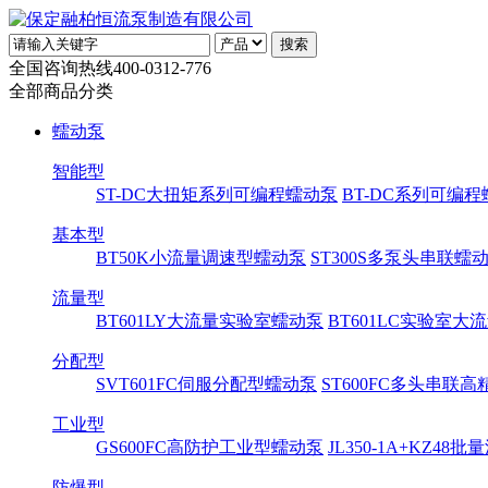
全国咨询热线
400-0312-776
全部商品分类
蠕动泵
智能型
ST-DC大扭矩系列可编程蠕动泵
BT-DC系列可编
基本型
BT50K小流量调速型蠕动泵
ST300S多泵头串联蠕
流量型
BT601LY大流量实验室蠕动泵
BT601LC实验室
分配型
SVT601FC伺服分配型蠕动泵
ST600FC多头串联
工业型
GS600FC高防护工业型蠕动泵
JL350-1A+KZ48
防爆型