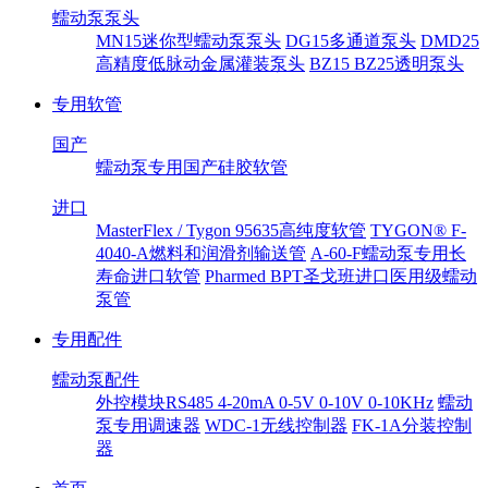
蠕动泵泵头
MN15迷你型蠕动泵泵头
DG15多通道泵头
DMD25
高精度低脉动金属灌装泵头
BZ15 BZ25透明泵头
专用软管
国产
蠕动泵专用国产硅胶软管
进口
MasterFlex / Tygon 95635高纯度软管
TYGON® F-
4040-A燃料和润滑剂输送管
A-60-F蠕动泵专用长
寿命进口软管
Pharmed BPT圣戈班进口医用级蠕动
泵管
专用配件
蠕动泵配件
外控模块RS485 4-20mA 0-5V 0-10V 0-10KHz
蠕动
泵专用调速器
WDC-1无线控制器
FK-1A分装控制
器