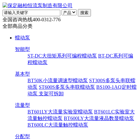
全国咨询热线
400-0312-776
全部商品分类
蠕动泵
智能型
ST-DC大扭矩系列可编程蠕动泵
BT-DC系列可编
程蠕动泵
基本型
BT50K小流量调速型蠕动泵
ST300S多泵头串联蠕
动泵
ST600S多泵头串联蠕动泵
BS100-1AQ定时蠕
动泵 支架可拆卸
流量型
BT601LY大流量实验室蠕动泵
BT601LC实验室大
流量触控蠕动泵
BT600LY大流量液晶数显蠕动泵
BT600LC大流量触控蠕动泵
分配型