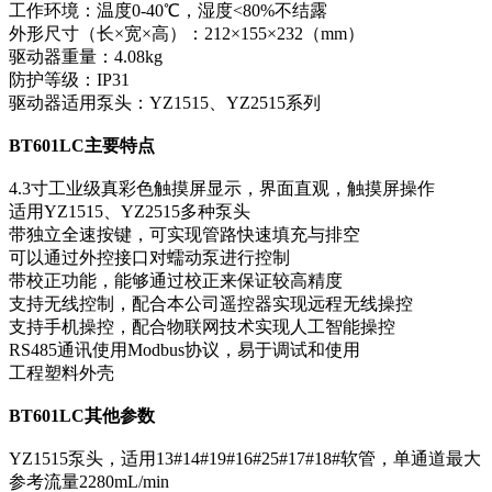
工作环境：温度0-40℃，湿度<80%不结露
外形尺寸（长×宽×高）：212×155×232（mm）
驱动器重量：4.08kg
防护等级：IP31
驱动器适用泵头：YZ1515、YZ2515系列
BT601LC
主要特点
4.3寸工业级真彩色触摸屏显示，界面直观，触摸屏操作
适用YZ1515、YZ2515多种泵头
带独立全速按键，可实现管路快速填充与排空
可以通过外控接口对蠕动泵进行控制
带校正功能，能够通过校正来保证较高精度
支持无线控制，配合本公司遥控器实现远程无线操控
支持手机操控，配合物联网技术实现人工智能操控
RS485通讯使用Modbus协议，易于调试和使用
工程塑料外壳
BT601LC
其他参数
YZ1515泵头，适用13#14#19#16#25#17#18#软管，单通道最大
参考流量2280mL/min