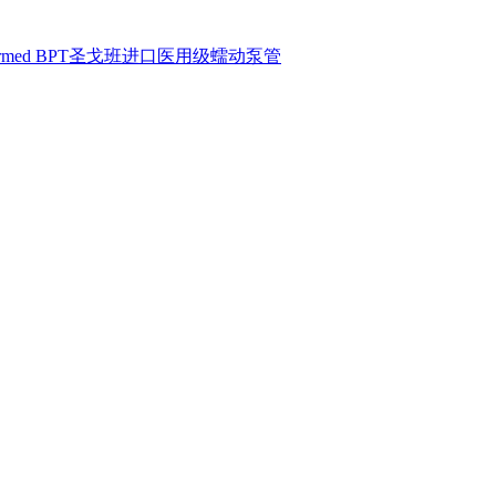
armed BPT圣戈班进口医用级蠕动泵管