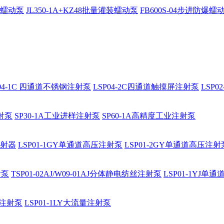
防爆蠕动泵
JL350-1A+KZ48批量灌装蠕动泵
FB600S-04步进防爆蠕
P04-1C 四通道不锈钢注射泵
LSP04-2C四通道触摸屏注射泵
LSP
注射泵
SP30-1A工业进样注射泵
SP60-1A高精度工业注射泵
注射器
LSP01-1GY单通道高压注射泵
LSP01-2GY单通道高压注射
射泵
TSP01-02AJ/W09-01AJ分体静电纺丝注射泵
LSP01-1YJ
通道注射泵
LSP01-1LY大流量注射泵