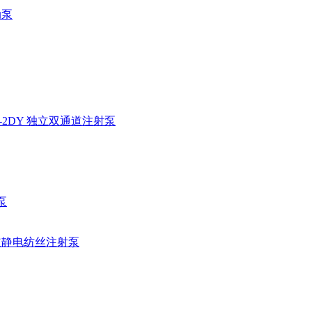
动泵
02-2DY 独立双通道注射泵
泵
单通道静电纺丝注射泵