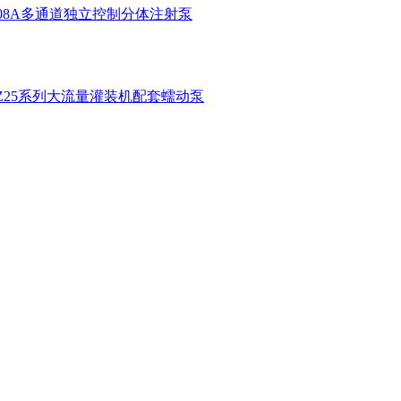
1-08A多通道独立控制分体注射泵
KZ25系列大流量灌装机配套蠕动泵