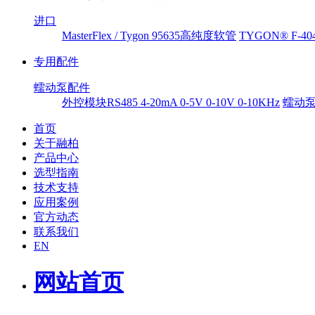
进口
MasterFlex / Tygon 95635高纯度软管
TYGON® F-
专用配件
蠕动泵配件
外控模块RS485 4-20mA 0-5V 0-10V 0-10KHz
蠕动
首页
关于融柏
产品中心
选型指南
技术支持
应用案例
官方动态
联系我们
EN
网站首页