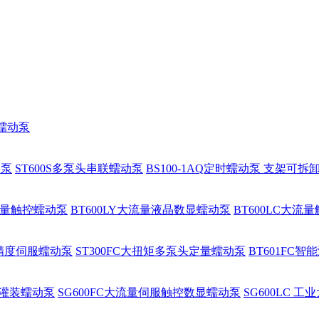
程蠕动泵
动泵
ST600S多泵头串联蠕动泵
BS100-1AQ定时蠕动泵 支架可拆
大流量触控蠕动泵
BT600LY大流量液晶数显蠕动泵
BT600LC大流
高精度伺服蠕动泵
ST300FC大扭矩多泵头定量蠕动泵
BT601FC
批量灌装蠕动泵
SG600FC大流量伺服触控数显蠕动泵
SG600LC 