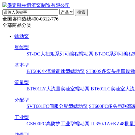
全国咨询热线
400-0312-776
全部商品分类
蠕动泵
智能型
ST-DC大扭矩系列可编程蠕动泵
BT-DC系列可编
基本型
BT50K小流量调速型蠕动泵
ST300S多泵头串联蠕
流量型
BT601LY大流量实验室蠕动泵
BT601LC实验室
分配型
SVT601FC伺服分配型蠕动泵
ST600FC多头串联
工业型
GS600FC高防护工业型蠕动泵
JL350-1A+KZ48
防爆型