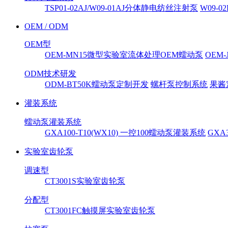
TSP01-02AJ/W09-01AJ分体静电纺丝注射泵
W09-
OEM / ODM
OEM型
OEM-MN15微型实验室流体处理OEM蠕动泵
OEM
ODM技术研发
ODM-BT50K蠕动泵定制开发
螺杆泵控制系统
果酱
灌装系统
蠕动泵灌装系统
GXA100-T10(WX10) 一控100蠕动泵灌装系统
GXA
实验室齿轮泵
调速型
CT3001S实验室齿轮泵
分配型
CT3001FC触摸屏实验室齿轮泵