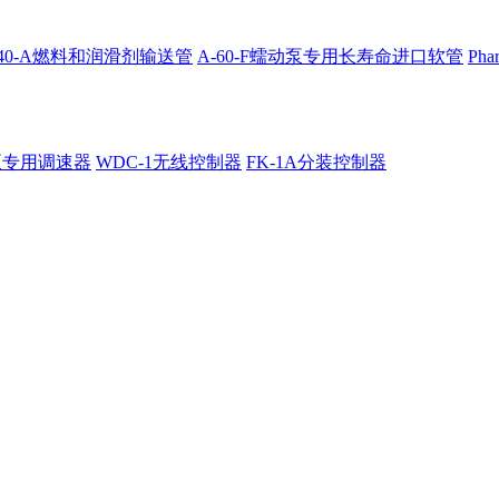
4040-A燃料和润滑剂输送管
A-60-F蠕动泵专用长寿命进口软管
Ph
泵专用调速器
WDC-1无线控制器
FK-1A分装控制器