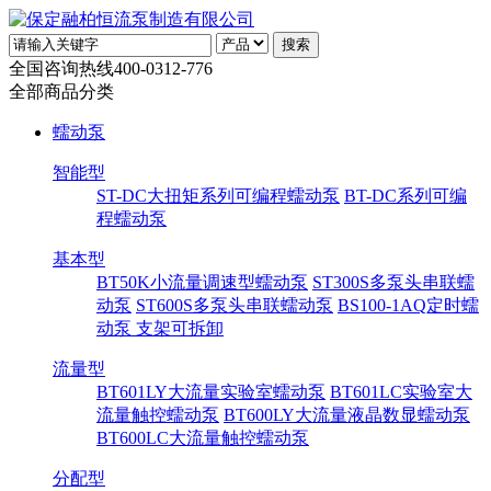
全国咨询热线
400-0312-776
全部商品分类
蠕动泵
智能型
ST-DC大扭矩系列可编程蠕动泵
BT-DC系列可编
程蠕动泵
基本型
BT50K小流量调速型蠕动泵
ST300S多泵头串联蠕
动泵
ST600S多泵头串联蠕动泵
BS100-1AQ定时蠕
动泵 支架可拆卸
流量型
BT601LY大流量实验室蠕动泵
BT601LC实验室大
流量触控蠕动泵
BT600LY大流量液晶数显蠕动泵
BT600LC大流量触控蠕动泵
分配型