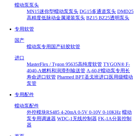
蠕动泵泵头
MN15迷你型蠕动泵泵头
DG15多通道泵头
DMD25
高精度低脉动金属灌装泵头
BZ15 BZ25透明泵头
专用软管
国产
蠕动泵专用国产硅胶软管
进口
MasterFlex / Tygon 95635高纯度软管
TYGON® F-
4040-A燃料和润滑剂输送管
A-60-F蠕动泵专用长
寿命进口软管
Pharmed BPT圣戈班进口医用级蠕动
泵管
专用配件
蠕动泵配件
外控模块RS485 4-20mA 0-5V 0-10V 0-10KHz
蠕动
泵专用调速器
WDC-1无线控制器
FK-1A分装控制
器