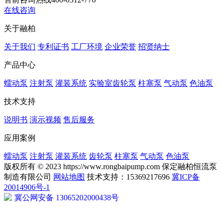
在线咨询
关于融柏
关于我们
专利证书
工厂环境
企业荣誉
招贤纳士
产品中心
蠕动泵
注射泵
灌装系统
实验室齿轮泵
柱塞泵
气动泵
色油泵
技术支持
说明书
演示视频
售后服务
应用案例
蠕动泵
注射泵
灌装系统
齿轮泵
柱塞泵
气动泵
色油泵
版权所有 © 2023 https://www.rongbaipump.com 保定融柏恒流泵
制造有限公司
网站地图
技术支持：15369217696
冀ICP备
20014906号-1
冀公网安备 13065202000438号