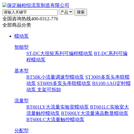
全国咨询热线
400-0312-776
全部商品分类
蠕动泵
智能型
ST-DC大扭矩系列可编程蠕动泵
BT-DC系列可编
程蠕动泵
基本型
BT50K小流量调速型蠕动泵
ST300S多泵头串联蠕
动泵
ST600S多泵头串联蠕动泵
BS100-1AQ定时蠕
动泵 支架可拆卸
流量型
BT601LY大流量实验室蠕动泵
BT601LC实验室大
流量触控蠕动泵
BT600LY大流量液晶数显蠕动泵
BT600LC大流量触控蠕动泵
分配型