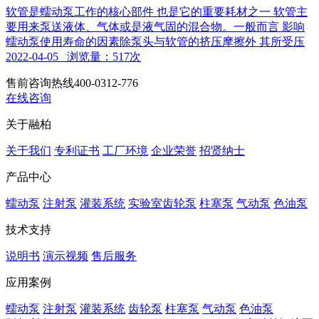
软管是蠕动泵工作的核心部件 也是它的重要耗材之一 软管主
要用来泵送液体、气体或是液气固的混合物。一般而言 影响
蠕动泵使用寿命的因素除泵头与软管的挤压摩擦外 其所受压
2022-04-05 浏览量：517次
售前咨询热线
400-0312-776
在线咨询
关于融柏
关于我们
专利证书
工厂环境
企业荣誉
招贤纳士
产品中心
蠕动泵
注射泵
灌装系统
实验室齿轮泵
柱塞泵
气动泵
色油泵
技术支持
说明书
演示视频
售后服务
应用案例
蠕动泵
注射泵
灌装系统
齿轮泵
柱塞泵
气动泵
色油泵