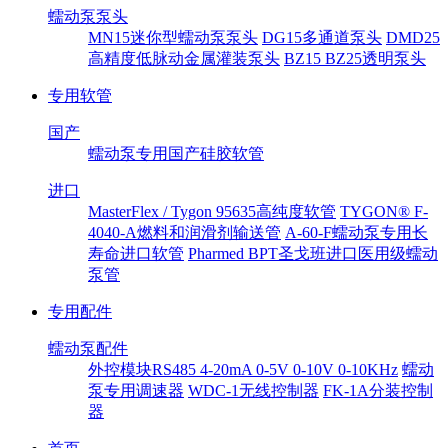
蠕动泵泵头
MN15迷你型蠕动泵泵头
DG15多通道泵头
DMD25
高精度低脉动金属灌装泵头
BZ15 BZ25透明泵头
专用软管
国产
蠕动泵专用国产硅胶软管
进口
MasterFlex / Tygon 95635高纯度软管
TYGON® F-
4040-A燃料和润滑剂输送管
A-60-F蠕动泵专用长
寿命进口软管
Pharmed BPT圣戈班进口医用级蠕动
泵管
专用配件
蠕动泵配件
外控模块RS485 4-20mA 0-5V 0-10V 0-10KHz
蠕动
泵专用调速器
WDC-1无线控制器
FK-1A分装控制
器