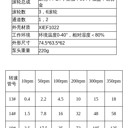
滚轮总成
金
滚轮数
3
，
6
滚轮
通道数
1
，
2
外壳材质
XIEF1022
工作环境
环境温度
0-40°
，相对湿度＜
80%
外形尺寸
74.5*63.5*62
泵头重量
220g
转速
10rpm
50rpm
100rpm
200rpm
300rpm
350rpm
管号
13#
0.4
2.2
4.5
10
15
18
14#
1.5
7.8
16
32
48
58