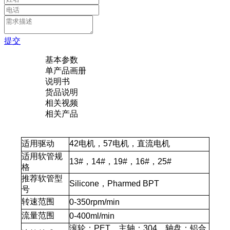
提交
基本参数
单产品画册
说明书
货品说明
相关视频
相关产品
适用驱动
42
电机，
57
电机，直流电机
适用软管规
13#
，
14#
，
19#
，
16#
，
25#
格
推荐软管型
Silicone
，
Pharmed BPT
号
转速范围
0-350rpm/min
流量范围
0-400ml/min
滚轮：
PET
，主轴：
304
，轴盘：铝合