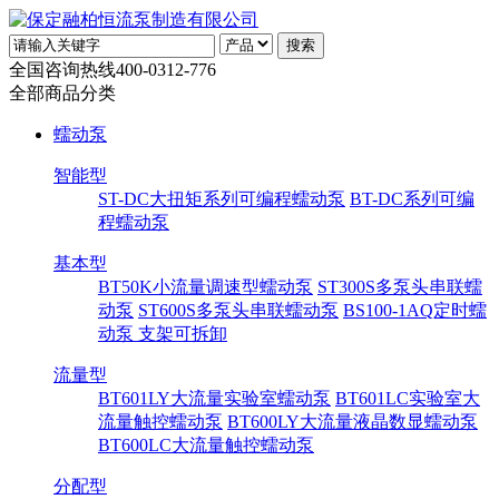
全国咨询热线
400-0312-776
全部商品分类
蠕动泵
智能型
ST-DC大扭矩系列可编程蠕动泵
BT-DC系列可编
程蠕动泵
基本型
BT50K小流量调速型蠕动泵
ST300S多泵头串联蠕
动泵
ST600S多泵头串联蠕动泵
BS100-1AQ定时蠕
动泵 支架可拆卸
流量型
BT601LY大流量实验室蠕动泵
BT601LC实验室大
流量触控蠕动泵
BT600LY大流量液晶数显蠕动泵
BT600LC大流量触控蠕动泵
分配型