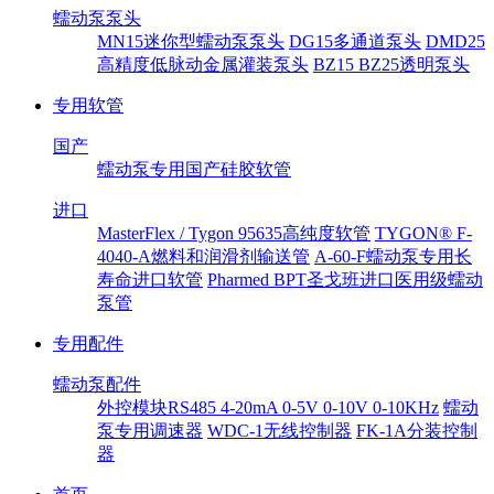
蠕动泵泵头
MN15迷你型蠕动泵泵头
DG15多通道泵头
DMD25
高精度低脉动金属灌装泵头
BZ15 BZ25透明泵头
专用软管
国产
蠕动泵专用国产硅胶软管
进口
MasterFlex / Tygon 95635高纯度软管
TYGON® F-
4040-A燃料和润滑剂输送管
A-60-F蠕动泵专用长
寿命进口软管
Pharmed BPT圣戈班进口医用级蠕动
泵管
专用配件
蠕动泵配件
外控模块RS485 4-20mA 0-5V 0-10V 0-10KHz
蠕动
泵专用调速器
WDC-1无线控制器
FK-1A分装控制
器