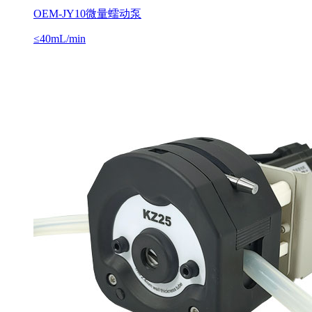
OEM-JY10微量蠕动泵
≤40mL/min