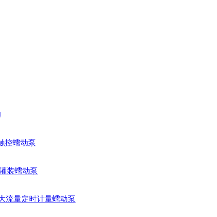
卸
量触控蠕动泵
智能灌装蠕动泵
工业大流量定时计量蠕动泵