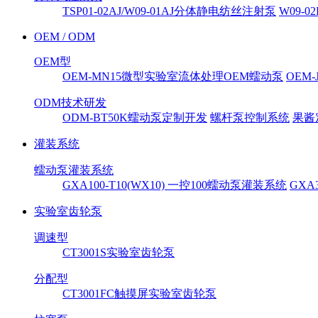
TSP01-02AJ/W09-01AJ分体静电纺丝注射泵
W09-
OEM / ODM
OEM型
OEM-MN15微型实验室流体处理OEM蠕动泵
OEM
ODM技术研发
ODM-BT50K蠕动泵定制开发
螺杆泵控制系统
果酱
灌装系统
蠕动泵灌装系统
GXA100-T10(WX10) 一控100蠕动泵灌装系统
GXA
实验室齿轮泵
调速型
CT3001S实验室齿轮泵
分配型
CT3001FC触摸屏实验室齿轮泵