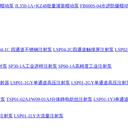
防爆蠕动泵
JL350-1A+KZ48批量灌装蠕动泵
FB600S-04步进防爆蠕
P04-1C 四通道不锈钢注射泵
LSP04-2C四通道触摸屏注射泵
LSP
注射泵
SP30-1A工业进样注射泵
SP60-1A高精度工业注射泵
注射器
LSP01-1GY单通道高压注射泵
LSP01-2GY单通道高压注射
射泵
TSP01-02AJ/W09-01AJ分体静电纺丝注射泵
LSP01-1YJ
通道注射泵
LSP01-1LY大流量注射泵