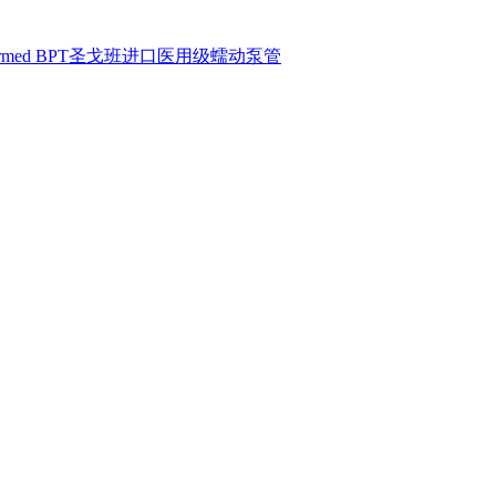
armed BPT圣戈班进口医用级蠕动泵管