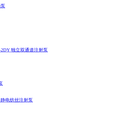
动泵
02-2DY 独立双通道注射泵
泵
单通道静电纺丝注射泵