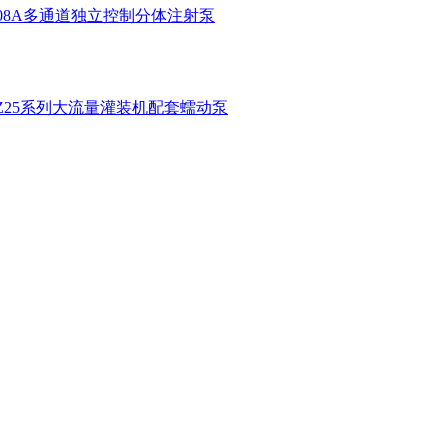
1-08A多通道独立控制分体注射泵
KZ25系列大流量灌装机配套蠕动泵