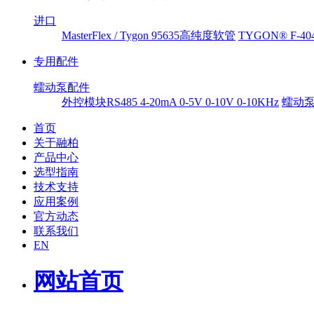
进口
MasterFlex / Tygon 95635高纯度软管
TYGON® F-
专用配件
蠕动泵配件
外控模块RS485 4-20mA 0-5V 0-10V 0-10KHz
蠕动
首页
关于融柏
产品中心
选型指南
技术支持
应用案例
官方动态
联系我们
EN
网站首页