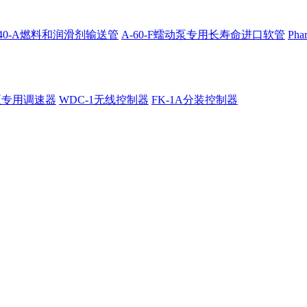
4040-A燃料和润滑剂输送管
A-60-F蠕动泵专用长寿命进口软管
Ph
泵专用调速器
WDC-1无线控制器
FK-1A分装控制器