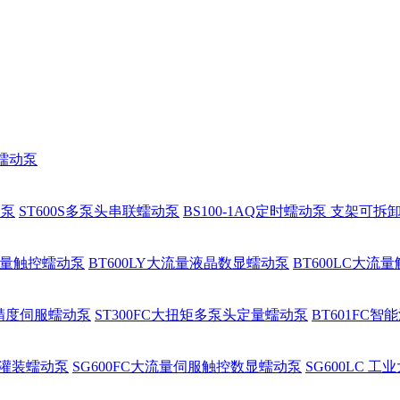
程蠕动泵
动泵
ST600S多泵头串联蠕动泵
BS100-1AQ定时蠕动泵 支架可拆
大流量触控蠕动泵
BT600LY大流量液晶数显蠕动泵
BT600LC大流
高精度伺服蠕动泵
ST300FC大扭矩多泵头定量蠕动泵
BT601FC
批量灌装蠕动泵
SG600FC大流量伺服触控数显蠕动泵
SG600LC 