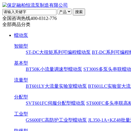
全国咨询热线
400-0312-776
全部商品分类
蠕动泵
智能型
ST-DC大扭矩系列可编程蠕动泵
BT-DC系列可编
基本型
BT50K小流量调速型蠕动泵
ST300S多泵头串联蠕
流量型
BT601LY大流量实验室蠕动泵
BT601LC实验室
分配型
SVT601FC伺服分配型蠕动泵
ST600FC多头串联
工业型
GS600FC高防护工业型蠕动泵
JL350-1A+KZ48
防爆型