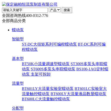
全国咨询热线
400-0312-776
全部商品分类
蠕动泵
智能型
ST-DC大扭矩系列可编程蠕动泵
BT-DC系列可编
程蠕动泵
基本型
BT50K小流量调速型蠕动泵
ST300S多泵头串联蠕
动泵
ST600S多泵头串联蠕动泵
BS100-1AQ定时蠕
动泵 支架可拆卸
流量型
BT601LY大流量实验室蠕动泵
BT601LC实验室大
流量触控蠕动泵
BT600LY大流量液晶数显蠕动泵
BT600LC大流量触控蠕动泵
分配型