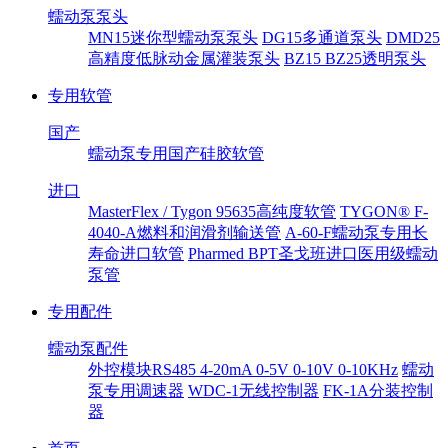
蠕动泵泵头
MN15迷你型蠕动泵泵头
DG15多通道泵头
DMD25
高精度低脉动金属灌装泵头
BZ15 BZ25透明泵头
专用软管
国产
蠕动泵专用国产硅胶软管
进口
MasterFlex / Tygon 95635高纯度软管
TYGON® F-
4040-A燃料和润滑剂输送管
A-60-F蠕动泵专用长
寿命进口软管
Pharmed BPT圣戈班进口医用级蠕动
泵管
专用配件
蠕动泵配件
外控模块RS485 4-20mA 0-5V 0-10V 0-10KHz
蠕动
泵专用调速器
WDC-1无线控制器
FK-1A分装控制
器