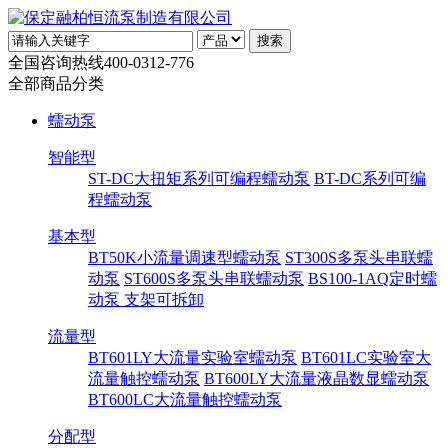
全国咨询热线
400-0312-776
全部商品分类
蠕动泵
智能型
ST-DC大扭矩系列可编程蠕动泵
BT-DC系列可编
程蠕动泵
基本型
BT50K小流量调速型蠕动泵
ST300S多泵头串联蠕
动泵
ST600S多泵头串联蠕动泵
BS100-1AQ定时蠕
动泵 支架可拆卸
流量型
BT601LY大流量实验室蠕动泵
BT601LC实验室大
流量触控蠕动泵
BT600LY大流量液晶数显蠕动泵
BT600LC大流量触控蠕动泵
分配型