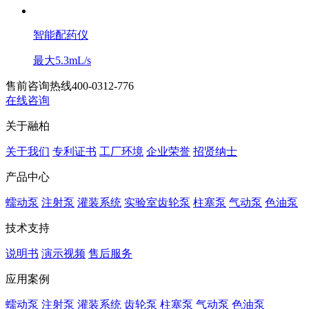
智能配药仪
最大5.3mL/s
售前咨询热线
400-0312-776
在线咨询
关于融柏
关于我们
专利证书
工厂环境
企业荣誉
招贤纳士
产品中心
蠕动泵
注射泵
灌装系统
实验室齿轮泵
柱塞泵
气动泵
色油泵
技术支持
说明书
演示视频
售后服务
应用案例
蠕动泵
注射泵
灌装系统
齿轮泵
柱塞泵
气动泵
色油泵