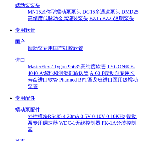
蠕动泵泵头
MN15迷你型蠕动泵泵头
DG15多通道泵头
DMD25
高精度低脉动金属灌装泵头
BZ15 BZ25透明泵头
专用软管
国产
蠕动泵专用国产硅胶软管
进口
MasterFlex / Tygon 95635高纯度软管
TYGON® F-
4040-A燃料和润滑剂输送管
A-60-F蠕动泵专用长
寿命进口软管
Pharmed BPT圣戈班进口医用级蠕动
泵管
专用配件
蠕动泵配件
外控模块RS485 4-20mA 0-5V 0-10V 0-10KHz
蠕动
泵专用调速器
WDC-1无线控制器
FK-1A分装控制
器