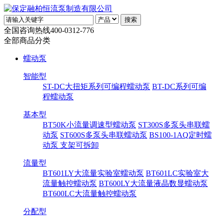
全国咨询热线
400-0312-776
全部商品分类
蠕动泵
智能型
ST-DC大扭矩系列可编程蠕动泵
BT-DC系列可编
程蠕动泵
基本型
BT50K小流量调速型蠕动泵
ST300S多泵头串联蠕
动泵
ST600S多泵头串联蠕动泵
BS100-1AQ定时蠕
动泵 支架可拆卸
流量型
BT601LY大流量实验室蠕动泵
BT601LC实验室大
流量触控蠕动泵
BT600LY大流量液晶数显蠕动泵
BT600LC大流量触控蠕动泵
分配型