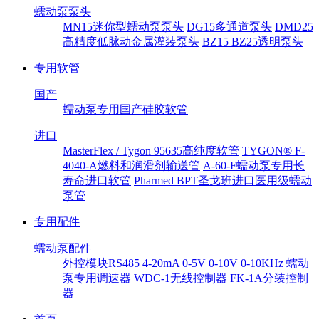
蠕动泵泵头
MN15迷你型蠕动泵泵头
DG15多通道泵头
DMD25
高精度低脉动金属灌装泵头
BZ15 BZ25透明泵头
专用软管
国产
蠕动泵专用国产硅胶软管
进口
MasterFlex / Tygon 95635高纯度软管
TYGON® F-
4040-A燃料和润滑剂输送管
A-60-F蠕动泵专用长
寿命进口软管
Pharmed BPT圣戈班进口医用级蠕动
泵管
专用配件
蠕动泵配件
外控模块RS485 4-20mA 0-5V 0-10V 0-10KHz
蠕动
泵专用调速器
WDC-1无线控制器
FK-1A分装控制
器