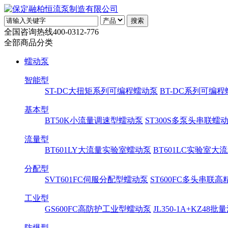
全国咨询热线
400-0312-776
全部商品分类
蠕动泵
智能型
ST-DC大扭矩系列可编程蠕动泵
BT-DC系列可编
基本型
BT50K小流量调速型蠕动泵
ST300S多泵头串联蠕
流量型
BT601LY大流量实验室蠕动泵
BT601LC实验室
分配型
SVT601FC伺服分配型蠕动泵
ST600FC多头串联
工业型
GS600FC高防护工业型蠕动泵
JL350-1A+KZ48
防爆型