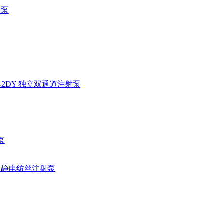
动泵
02-2DY 独立双通道注射泵
泵
单通道静电纺丝注射泵