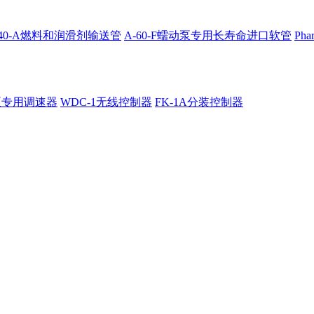
4040-A燃料和润滑剂输送管
A-60-F蠕动泵专用长寿命进口软管
Ph
泵专用调速器
WDC-1无线控制器
FK-1A分装控制器