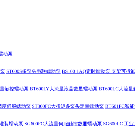
程蠕动泵
动泵
ST600S多泵头串联蠕动泵
BS100-1AQ定时蠕动泵 支架可拆
大流量触控蠕动泵
BT600LY大流量液晶数显蠕动泵
BT600LC大流
高精度伺服蠕动泵
ST300FC大扭矩多泵头定量蠕动泵
BT601FC
批量灌装蠕动泵
SG600FC大流量伺服触控数显蠕动泵
SG600LC 