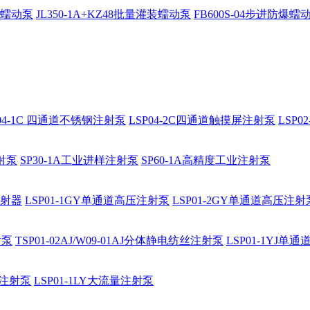
防爆蠕动泵
JL350-1A+KZ48批量灌装蠕动泵
FB600S-04步进防爆蠕
P04-1C 四通道不锈钢注射泵
LSP04-2C四通道触摸屏注射泵
LSP
注射泵
SP30-1A工业进样注射泵
SP60-1A高精度工业注射泵
注射器
LSP01-1GY单通道高压注射泵
LSP01-2GY单通道高压注射
射泵
TSP01-02AJ/W09-01AJ分体静电纺丝注射泵
LSP01-1YJ
通道注射泵
LSP01-1LY大流量注射泵