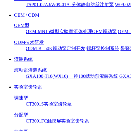
TSP01-02AJ/W09-01AJ分体静电纺丝注射泵
W09-
OEM / ODM
OEM型
OEM-MN15微型实验室流体处理OEM蠕动泵
OEM
ODM技术研发
ODM-BT50K蠕动泵定制开发
螺杆泵控制系统
果酱
灌装系统
蠕动泵灌装系统
GXA100-T10(WX10) 一控100蠕动泵灌装系统
GXA
实验室齿轮泵
调速型
CT3001S实验室齿轮泵
分配型
CT3001FC触摸屏实验室齿轮泵