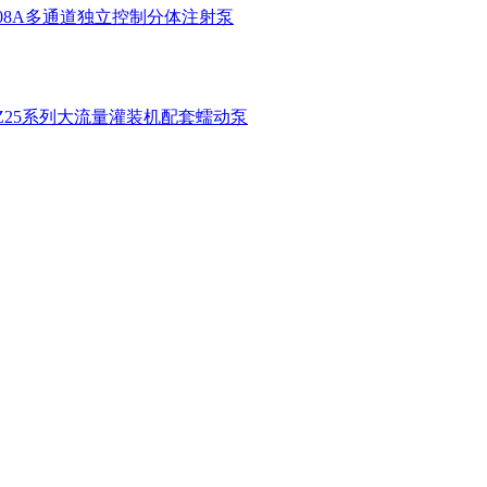
1-08A多通道独立控制分体注射泵
KZ25系列大流量灌装机配套蠕动泵