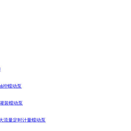
卸
量触控蠕动泵
智能灌装蠕动泵
工业大流量定时计量蠕动泵