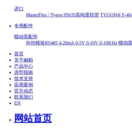
进口
MasterFlex / Tygon 95635高纯度软管
TYGON® F-
专用配件
蠕动泵配件
外控模块RS485 4-20mA 0-5V 0-10V 0-10KHz
蠕动
首页
关于融柏
产品中心
选型指南
技术支持
应用案例
官方动态
联系我们
EN
网站首页