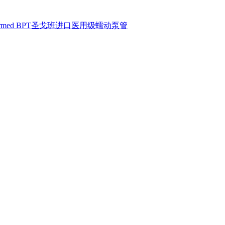
armed BPT圣戈班进口医用级蠕动泵管