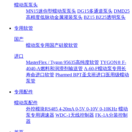
蠕动泵泵头
MN15迷你型蠕动泵泵头
DG15多通道泵头
DMD25
高精度低脉动金属灌装泵头
BZ15 BZ25透明泵头
专用软管
国产
蠕动泵专用国产硅胶软管
进口
MasterFlex / Tygon 95635高纯度软管
TYGON® F-
4040-A燃料和润滑剂输送管
A-60-F蠕动泵专用长
寿命进口软管
Pharmed BPT圣戈班进口医用级蠕动
泵管
专用配件
蠕动泵配件
外控模块RS485 4-20mA 0-5V 0-10V 0-10KHz
蠕动
泵专用调速器
WDC-1无线控制器
FK-1A分装控制
器