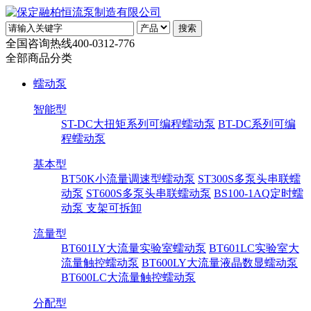
全国咨询热线
400-0312-776
全部商品分类
蠕动泵
智能型
ST-DC大扭矩系列可编程蠕动泵
BT-DC系列可编
程蠕动泵
基本型
BT50K小流量调速型蠕动泵
ST300S多泵头串联蠕
动泵
ST600S多泵头串联蠕动泵
BS100-1AQ定时蠕
动泵 支架可拆卸
流量型
BT601LY大流量实验室蠕动泵
BT601LC实验室大
流量触控蠕动泵
BT600LY大流量液晶数显蠕动泵
BT600LC大流量触控蠕动泵
分配型